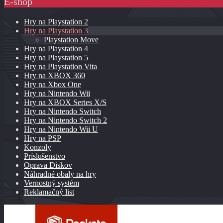
E-shop
Hry na Playstation 2
Hry na Playstation 3
Playstation Move
Hry na Playstation 4
Hry na Playstation 5
Hry na Playstation Vita
Hry na XBOX 360
Hry na Xbox One
Hry na Nintendo Wii
Hry na XBOX Series X/S
Hry na Nintendo Switch
Hry na Nintendo Switch 2
Hry na Nintendo Wii U
Hry na PSP
Konzoly
Príslušenstvo
Oprava Diskov
Náhradné obaly na hry
Vernostný systém
Reklamačný list