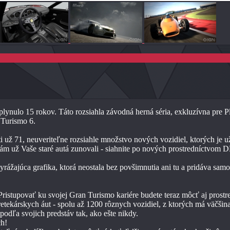
plynulo 15 rokov. Táto rozsiahla závodná herná séria, exkluzívna pre 
 Turismo 6.
 už 71, neuveriteľne rozsiahle množstvo nových vozidiel, ktorých je u
m už Vaše staré autá zunovali - siahnite po nových prostredníctvom 
yrážajúca grafika, ktorá neostala bez povšimnutia ani tu a pridáva sam
ristupovať ku svojej Gran Turismo kariére budete teraz môcť aj prost
pretekárskych áut - spolu až 1200 rôznych vozidiel, z ktorých má väč
podľa svojich predstáv tak, ako ešte nikdy.
ch!