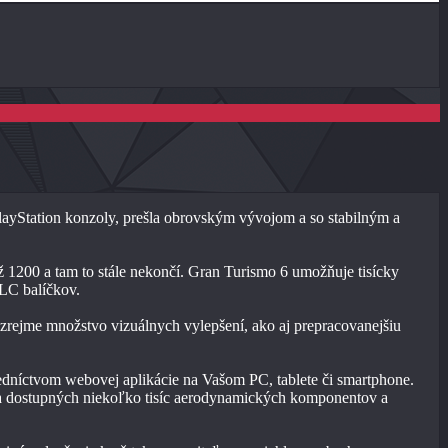
PlayStation konzoly, prešla obrovským vývojom a so stabilným a
ž 1200 a tam to stále nekončí. Gran Turismo 6 umožňuje tisícky
DLC balíčkov.
ozrejme množstvo vizuálnych vylepšení, ako aj prepracovanejšiu
redníctvom webovej aplikácie na Vašom PC, tablete či smartphone.
šina dostupných niekoľko tisíc aerodynamických komponentov a