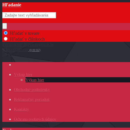
Hľadanie
Hľadať v tovare
Hľadať v článkoch
Prihlásenie
Nová registrácia
0 ks / 0,00 eur
(0,00 Kč)
0 ks
Výkup hier
Výkup hier
Obchodné podmienky
Reklamačný poriadok
Kontakty
Ochrana osobných údajov