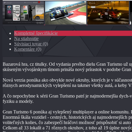
Kompletné špecifikácie
Na stiahnutie
Súvisiaci tovar (0)
Komentáre (0)
Bazarová hra, cz titulky. Od vydania prvého dielu Gran Turismo už u
skúseným vývojárskym tímom prináša nový prírastok v podobe Gran
Nová verzia ponúka ako obvykle nové okruhy, ktorých je v súčasnosti
rôznych aerodynamických vylepšení na takmer všetky autá, a keby Vá
A čo nepochybne k sérii Gran Turismo patrí je najmodernejšia dych-v
fyziku a modely.
Gran Turismo 6 ponúka aj vylepšený multiplayer a online komunitu. P
Enormná škála vozidiel - cestných, historických aj najmodernejších 
voliteľných kolies, čo zabezpečí hráčovi možnosť prispôsobiť si auto 
Celkom až 33 lokalít a 71 rôznych okruhov, z toho až 19 úplne nový