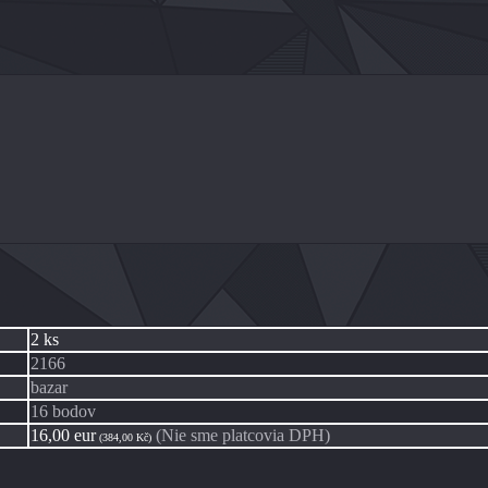
2 ks
2166
bazar
16 bodov
16,00 eur
(Nie sme platcovia DPH)
(384,00 Kč)