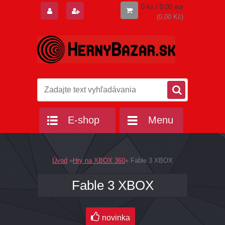
0 ks / 0,00 eur
(0,00 Kč)
E-shop
Menu
Úvod
»
Hry na XBOX 360
»
Fable 3 XBOX
Fable 3 XBOX
novinka