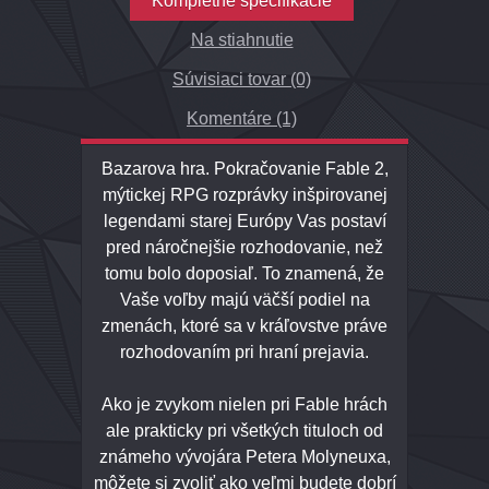
Kompletné špecifikácie
Na stiahnutie
Súvisiaci tovar (0)
Komentáre (1)
Bazarova hra. Pokračovanie Fable 2,
mýtickej RPG rozprávky inšpirovanej
legendami starej Európy Vas postaví
pred náročnejšie rozhodovanie, než
tomu bolo doposiaľ. To znamená, že
Vaše voľby majú väčší podiel na
zmenách, ktoré sa v kráľovstve práve
rozhodovaním pri hraní prejavia.
Ako je zvykom nielen pri Fable hrách
ale prakticky pri všetkých tituloch od
známeho vývojára Petera Molyneuxa,
môžete si zvoliť ako veľmi budete dobrí