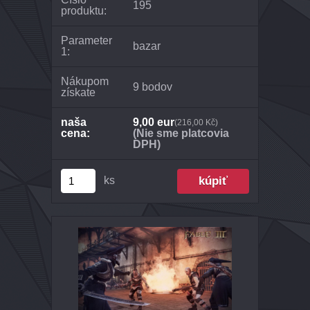
195
produktu:
Parameter
bazar
1:
Nákupom
9 bodov
získate
naša
9,00 eur
(216,00 Kč)
cena:
(Nie sme platcovia
DPH)
ks